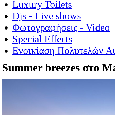
Luxury Toilets
Djs - Live shows
Φωτογραφήσεις - Video
Special Εffects
Ενοικίαση Πολυτελών Α
Summer breezes στο Ma