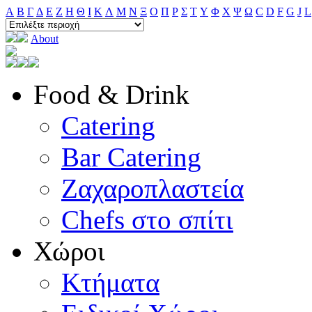
A
B
Γ
Δ
E
Ζ
H
Θ
I
K
Λ
M
N
Ξ
O
Π
Ρ
Σ
T
Y
Φ
Χ
Ψ
Ω
C
D
F
G
J
L
About
Food & Drink
Catering
Bar Catering
Ζαχαροπλαστεία
Chefs στο σπίτι
Χώροι
Κτήματα