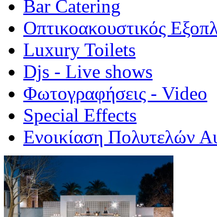
Bar Catering
Οπτικοακουστικός Εξοπ
Luxury Toilets
Djs - Live shows
Φωτογραφήσεις - Video
Special Εffects
Ενοικίαση Πολυτελών Α