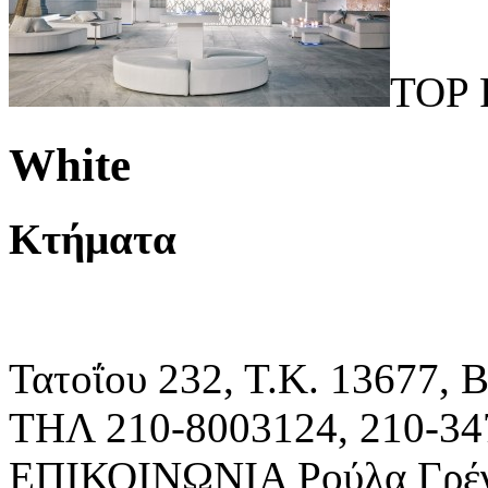
TOP 
White
Κτήματα
Τατοΐου 232, Τ.Κ. 13677,
ΤΗΛ 210-8003124, 210-34
ΕΠΙΚΟΙΝΩΝΙΑ Ρούλα Γρέ