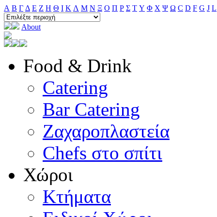
A
B
Γ
Δ
E
Ζ
H
Θ
I
K
Λ
M
N
Ξ
O
Π
Ρ
Σ
T
Y
Φ
Χ
Ψ
Ω
C
D
F
G
J
L
About
Food & Drink
Catering
Bar Catering
Ζαχαροπλαστεία
Chefs στο σπίτι
Χώροι
Κτήματα