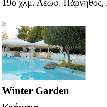
19o χλμ. Λεωφ. Πάρνηθος,
Winter Garden
Κτήματα