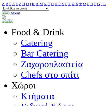
A
B
Γ
Δ
E
Ζ
H
Θ
I
K
Λ
M
N
Ξ
O
Π
Ρ
Σ
T
Y
Φ
Χ
Ψ
Ω
C
D
F
G
J
L
About
Food & Drink
Catering
Bar Catering
Ζαχαροπλαστεία
Chefs στο σπίτι
Χώροι
Κτήματα