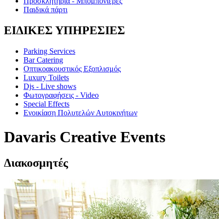
Προσκλητήρια - Μπομπονιέρες
Παιδικά πάρτι
ΕΙΔΙΚΕΣ ΥΠΗΡΕΣΙΕΣ
Parking Services
Bar Catering
Οπτικοακουστικός Εξοπλισμός
Luxury Toilets
Djs - Live shows
Φωτογραφήσεις - Video
Special Εffects
Ενοικίαση Πολυτελών Αυτοκινήτων
Davaris Creative Events
Διακοσμητές