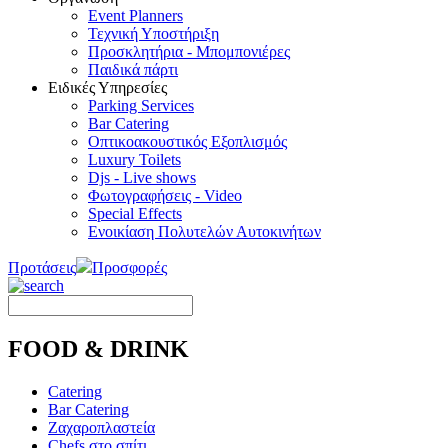
Event Planners
Τεχνική Υποστήριξη
Προσκλητήρια - Μπομπονιέρες
Παιδικά πάρτι
Ειδικές Υπηρεσίες
Parking Services
Bar Catering
Οπτικοακουστικός Εξοπλισμός
Luxury Toilets
Djs - Live shows
Φωτογραφήσεις - Video
Special Εffects
Ενοικίαση Πολυτελών Αυτοκινήτων
Προτάσεις
Προσφορές
FOOD & DRINK
Catering
Bar Catering
Ζαχαροπλαστεία
Chefs στο σπίτι