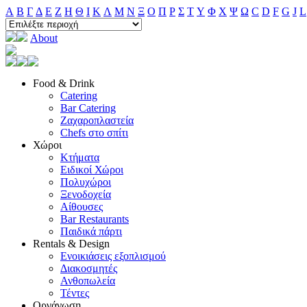
A
B
Γ
Δ
E
Ζ
H
Θ
I
K
Λ
M
N
Ξ
O
Π
Ρ
Σ
T
Y
Φ
Χ
Ψ
Ω
C
D
F
G
J
L
About
Food & Drink
Catering
Bar Catering
Ζαχαροπλαστεία
Chefs στο σπίτι
Χώροι
Κτήματα
Ειδικοί Χώροι
Πολυχώροι
Ξενοδοχεία
Αίθουσες
Bar Restaurants
Παιδικά πάρτι
Rentals & Design
Ενοικιάσεις εξοπλισμού
Διακοσμητές
Ανθοπωλεία
Τέντες
Οργάνωση