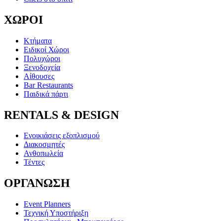
ΧΩΡΟΙ
Κτήματα
Ειδικοί Χώροι
Πολυχώροι
Ξενοδοχεία
Αίθουσες
Bar Restaurants
Παιδικά πάρτι
RENTALS & DESIGN
Ενοικιάσεις εξοπλισμού
Διακοσμητές
Ανθοπωλεία
Τέντες
ΟΡΓΑΝΩΣΗ
Event Planners
Τεχνική Υποστήριξη