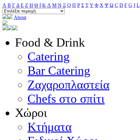
A
B
Γ
Δ
E
Ζ
H
Θ
I
K
Λ
M
N
Ξ
O
Π
Ρ
Σ
T
Y
Φ
Χ
Ψ
Ω
C
D
F
G
J
L
About
Food & Drink
Catering
Bar Catering
Ζαχαροπλαστεία
Chefs στο σπίτι
Χώροι
Κτήματα